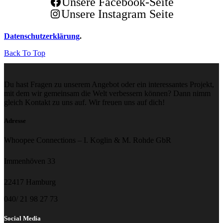
Unsere Facebook-Seite
Unsere Instagram Seite
Datenschutzerklärung
.
Back To Top
Du hast Fragen zu unserem Angebot oder ein interessantes Projekt,
mit dem wir gemeinsam die Welt verbessern können? Dann nimm
gleich Kontakt zu uns auf. Wir freuen uns auf dich!
Adresse
Whoopee Connections – I. Koglin & M. Rohde GbR
Immenhöven 33
22417 Hamburg
040/ 21 98 27 73
Social Media