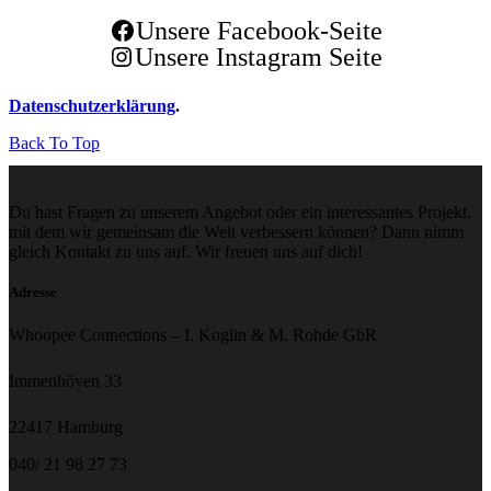
Unsere Facebook-Seite
Unsere Instagram Seite
Datenschutzerklärung
.
Back To Top
Du hast Fragen zu unserem Angebot oder ein interessantes Projekt,
mit dem wir gemeinsam die Welt verbessern können? Dann nimm
gleich Kontakt zu uns auf. Wir freuen uns auf dich!
Adresse
Whoopee Connections – I. Koglin & M. Rohde GbR
Immenhöven 33
22417 Hamburg
040/ 21 98 27 73