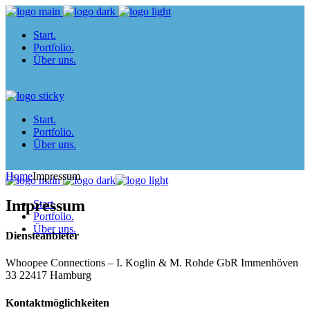
Start.
Portfolio.
Über uns.
Start.
Portfolio.
Über uns.
Home
Impressum
Impressum
Start.
Portfolio.
Über uns.
Diensteanbieter
Whoopee Connections – I. Koglin & M. Rohde GbR Immenhöven
33 22417 Hamburg
Kontaktmöglichkeiten